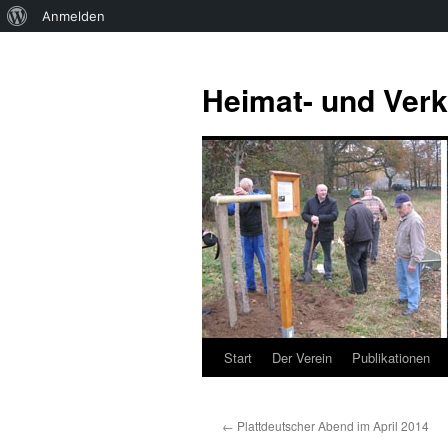
Über
Anmelden
WordPress
Zum
Inhalt
Heimat- und Verk
springen
Start
Der Verein
Publikationen
←
Plattdeutscher Abend im April 2014