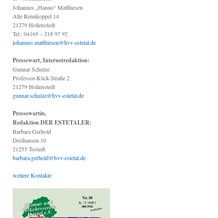
Johannes „Hanno“ Matthiesen
Alte Rennkoppel 14
21279 Hollenstedt
Tel.: 04165 – 218 97 92
johannes.matthiesen@hvv-estetal.de
Pressewart, Internetredaktion:
Gunnar Schulze
Professor-Kück-Straße 2
21279 Hollenstedt
gunnar.schulze@hvv-estetal.de
Pressewartin,
Redaktion DER ESTETALER:
Barbara Gerhold
Dreihausen 10
21255 Tostedt
barbara.gerhold@hvv-estetal.de
weitere Kontakte