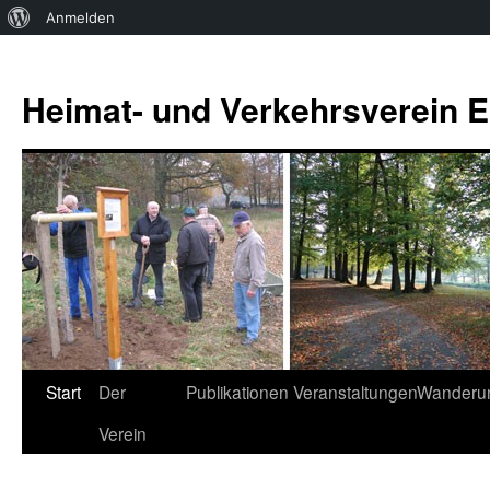
Über
Anmelden
WordPress
Zum
Inhalt
Heimat- und Verkehrsverein Es
springen
Start
Der
Publikationen
Veranstaltungen
Wanderu
Verein