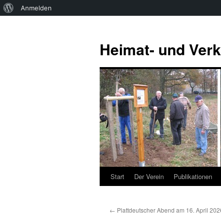
Über
Anmelden
WordPress
Zum
Inhalt
Heimat- und Verk
springen
Start
Der Verein
Publikationen
←
Plattdeutscher Abend am 16. April 202