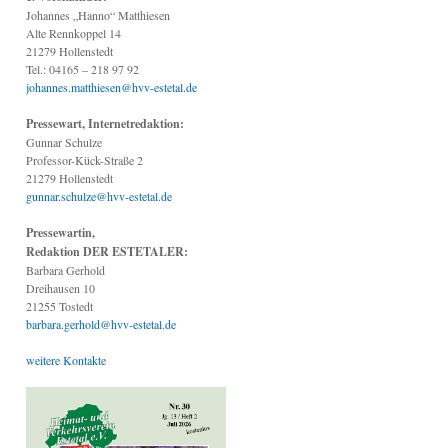
Johannes „Hanno“ Matthiesen
Alte Rennkoppel 14
21279 Hollenstedt
Tel.: 04165 – 218 97 92
johannes.matthiesen@hvv-estetal.de
Pressewart, Internetredaktion:
Gunnar Schulze
Professor-Kück-Straße 2
21279 Hollenstedt
gunnar.schulze@hvv-estetal.de
Pressewartin,
Redaktion DER ESTETALER:
Barbara Gerhold
Dreihausen 10
21255 Tostedt
barbara.gerhold@hvv-estetal.de
weitere Kontakte