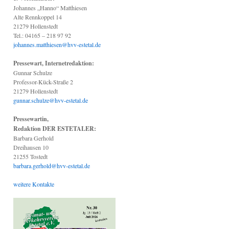
Johannes „Hanno“ Matthiesen
Alte Rennkoppel 14
21279 Hollenstedt
Tel.: 04165 – 218 97 92
johannes.matthiesen@hvv-estetal.de
Pressewart, Internetredaktion:
Gunnar Schulze
Professor-Kück-Straße 2
21279 Hollenstedt
gunnar.schulze@hvv-estetal.de
Pressewartin,
Redaktion DER ESTETALER:
Barbara Gerhold
Dreihausen 10
21255 Tostedt
barbara.gerhold@hvv-estetal.de
weitere Kontakte