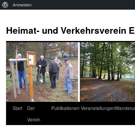
Über
Anmelden
WordPress
Zum
Inhalt
Heimat- und Verkehrsverein Es
springen
Start
Der
Publikationen
Veranstaltungen
Wanderu
Verein