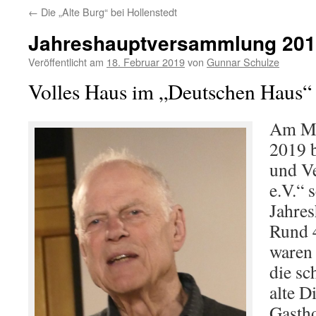
←
Die „Alte Burg“ bei Hollenstedt
Jahreshauptversammlung 20
Veröffentlicht am
18. Februar 2019
von
Gunnar Schulze
Volles Haus im „Deutschen Haus“
Am Mi
2019 
und Ve
e.V.“ 
Jahre
Rund 4
waren 
die sc
alte D
Gasth