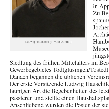
in App
Zu Beg
spann
Joche
Archä
Hambu
Ludwig Hauschild (1. Vorsitzender)
Museu
jüngst
Siedlung des frühen Mittelalters im Ber
Gewerbegebietes Todtglüsingen/Tostedt
Danach begannen die üblichen Vereinsr
Der erste Vorsitzende Ludwig Hauschild 
launigen Art die Begebenheiten des letz
passieren und stellte einen Haushaltspla
Anschließend wurden die Posten der stel