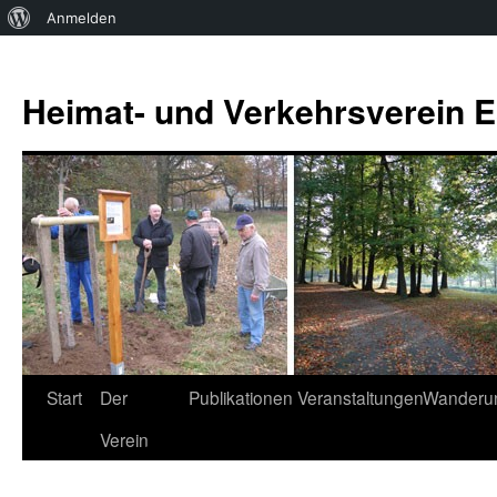
Über
Anmelden
WordPress
Zum
Inhalt
Heimat- und Verkehrsverein Es
springen
Start
Der
Publikationen
Veranstaltungen
Wanderu
Verein