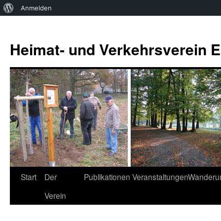
Über
Anmelden
WordPress
Zum
Inhalt
Heimat- und Verkehrsverein Es
springen
Start
Der
Publikationen
Veranstaltungen
Wanderu
Verein