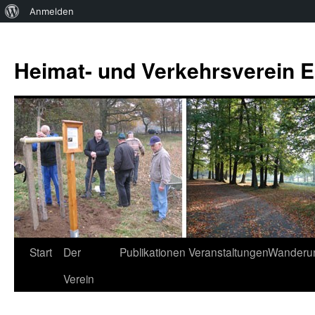
Über
Anmelden
WordPress
Zum
Inhalt
Heimat- und Verkehrsverein Es
springen
Start
Der
Publikationen
Veranstaltungen
Wanderu
Verein