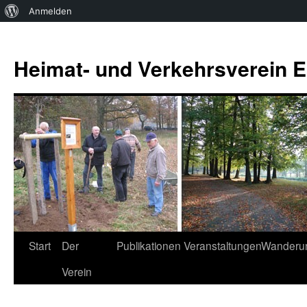
Über
Anmelden
WordPress
Zum
Inhalt
Heimat- und Verkehrsverein Es
springen
Start
Der
Publikationen
Veranstaltungen
Wanderu
Verein