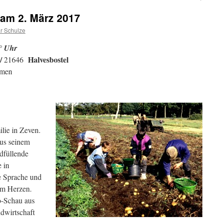
 am 2. März 2017
r Schulze
° Uhr
 /
Halvesbostel
21646
mmen
lie in Zeven.
Aus seinem
dfüllende
 in
he Sprache und
am Herzen.
o-Schau aus
ndwirtschaft