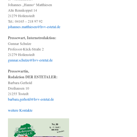
Johannes „Hanno“ Matthiesen
Alte Rennkoppel 14
21279 Hollenstedt
Tel.: 04165 – 218 97 92
johannes.matthiesen@hvv-estetal.de
Pressewart, Internetredaktion:
Gunnar Schulze
Professor-Kück-Straße 2
21279 Hollenstedt
gunnar.schulze@hvv-estetal.de
Pressewartin,
Redaktion DER ESTETALER:
Barbara Gerhold
Dreihausen 10
21255 Tostedt
barbara.gerhold@hvv-estetal.de
weitere Kontakte