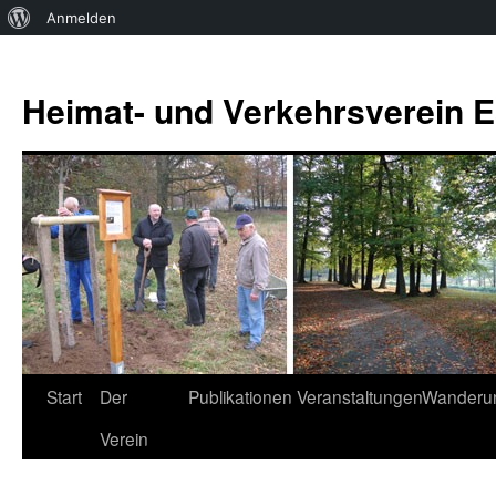
Über
Anmelden
WordPress
Zum
Inhalt
Heimat- und Verkehrsverein Es
springen
Start
Der
Publikationen
Veranstaltungen
Wanderu
Verein