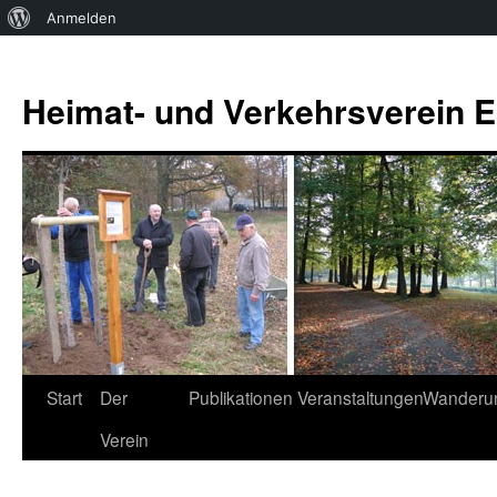
Über
Anmelden
WordPress
Zum
Inhalt
Heimat- und Verkehrsverein Es
springen
Start
Der
Publikationen
Veranstaltungen
Wanderu
Verein