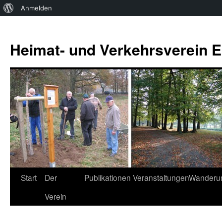
Über
Anmelden
WordPress
Zum
Inhalt
Heimat- und Verkehrsverein Es
springen
Start
Der
Publikationen
Veranstaltungen
Wanderu
Verein