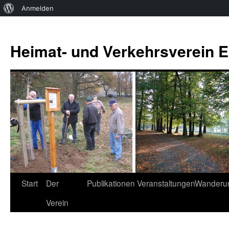
Über
Anmelden
WordPress
Zum
Inhalt
Heimat- und Verkehrsverein Es
springen
Start
Der
Publikationen
Veranstaltungen
Wanderu
Verein