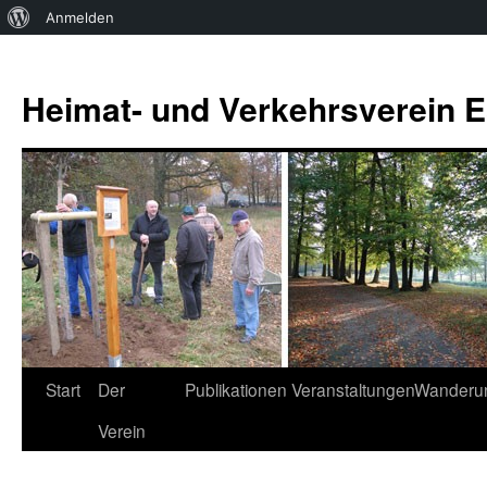
Über
Anmelden
WordPress
Zum
Inhalt
Heimat- und Verkehrsverein Es
springen
Start
Der
Publikationen
Veranstaltungen
Wanderu
Verein