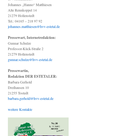
Johannes „Hanno“ Matthiesen
Alte Rennkoppel 14
21279 Hollenstedt
Tel.: 04165 – 218 97 92
johannes.matthiesen@hvv-estetal.de
Pressewart, Internetredaktion:
Gunnar Schulze
Professor-Kück-Straße 2
21279 Hollenstedt
gunnar.schulze@hvv-estetal.de
Pressewartin,
Redaktion DER ESTETALER:
Barbara Gerhold
Dreihausen 10
21255 Tostedt
barbara.gerhold@hvv-estetal.de
weitere Kontakte