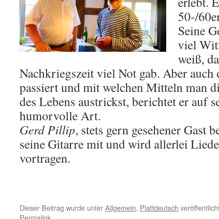
erlebt. 
50-/60er
Seine Ge
viel Wi
weiß, da
Nachkriegszeit viel Not gab. Aber auch
passiert und mit welchen Mitteln man d
des Lebens austrickst, berichtet er auf 
humorvolle Art.
Gerd Pillip
, stets gern gesehener Gast b
seine Gitarre mit und wird allerlei Lied
vortragen.
Dieser Beitrag wurde unter
Allgemein
,
Plattdeutsch
veröffentlich
Permalink
.