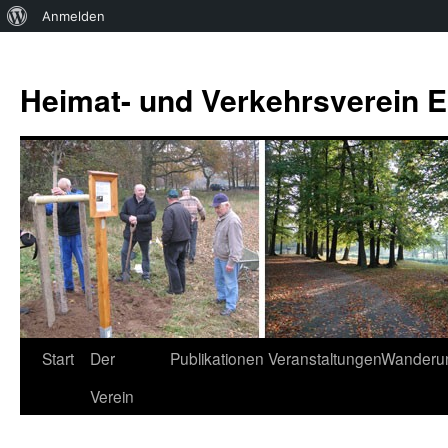
Über
Anmelden
WordPress
Zum
Inhalt
Heimat- und Verkehrsverein Es
springen
Start
Der
Publikationen
Veranstaltungen
Wanderu
Verein