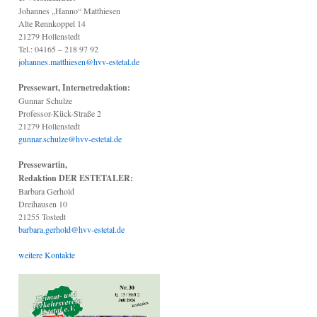
Johannes „Hanno“ Matthiesen
Alte Rennkoppel 14
21279 Hollenstedt
Tel.: 04165 – 218 97 92
johannes.matthiesen@hvv-estetal.de
Pressewart, Internetredaktion:
Gunnar Schulze
Professor-Kück-Straße 2
21279 Hollenstedt
gunnar.schulze@hvv-estetal.de
Pressewartin,
Redaktion DER ESTETALER:
Barbara Gerhold
Dreihausen 10
21255 Tostedt
barbara.gerhold@hvv-estetal.de
weitere Kontakte