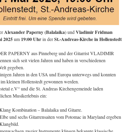
Alexander Paperny (Balalaika
Vladimir Fridman
er
) und
i 2025
19:00 Uhr
St.-Andreas-Kirche in Hollenstedt
um
in der
DER PAPERNY aus Pinneberg und der Gitarrist VLADIMIR
en sich seit vielen Jahren und haben in verschiedenen
Welt gegeben.
t einigen Jahren in den USA und Europa unterwegs und konnten
t im kleinen Hollenstedt gewonnen werden.
stetal e.V“ und die St. Andreas Kirchengemeinde laden
ichen Musikerlebnis ein:
Klang Kombination – Balalaika und Gitarre.
 Elbe und sechs Gitarrensaiten vom Potomac in Maryland ergeben
 Klangbild.
mmenwachsen zweier Instrumente klingen bekannte klassische