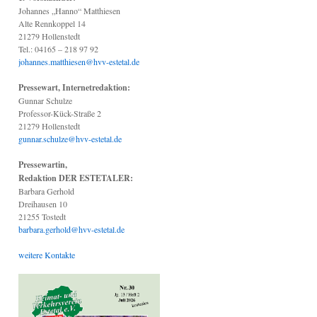
Johannes „Hanno“ Matthiesen
Alte Rennkoppel 14
21279 Hollenstedt
Tel.: 04165 – 218 97 92
johannes.matthiesen@hvv-estetal.de
Pressewart, Internetredaktion:
Gunnar Schulze
Professor-Kück-Straße 2
21279 Hollenstedt
gunnar.schulze@hvv-estetal.de
Pressewartin,
Redaktion DER ESTETALER:
Barbara Gerhold
Dreihausen 10
21255 Tostedt
barbara.gerhold@hvv-estetal.de
weitere Kontakte