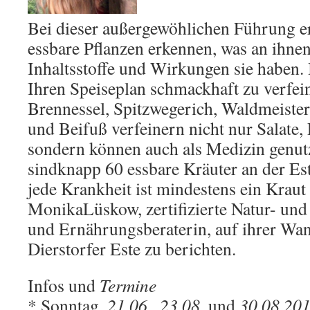
Bei dieser außergewöhlichen Führung er
essbare Pflanzen erkennen, was an ihne
Inhaltsstoffe und Wirkungen sie haben
Ihren Speiseplan schmackhaft zu verfei
Brennessel, Spitzwegerich, Waldmeiste
und Beifuß verfeinern nicht nur Salate,
sondern können auch als Medizin genut
sindknapp 60 essbare Kräuter an der Es
jede Krankheit ist mindestens ein Krau
MonikaLüskow, zertifizierte Natur- und
und Ernährungsberaterin, auf ihrer Wan
Dierstorfer Este zu berichten.
Infos und
Termine
* Sonntag,
21.06
.,
23.08
. und
30.08.20