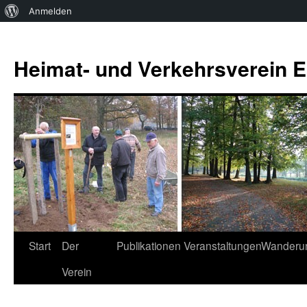
Über
Anmelden
WordPress
Zum
Inhalt
Heimat- und Verkehrsverein Es
springen
Start
Der
Publikationen
Veranstaltungen
Wanderu
Verein