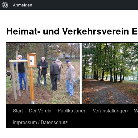
Über
Anmelden
WordPress
Zum
Inhalt
Heimat- und Verkehrsverein Es
springen
Start
Der Verein
Publikationen
Veranstaltungen
W
Impressum / Datenschutz