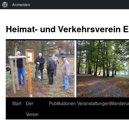
Über
Anmelden
WordPress
Zum
Inhalt
Heimat- und Verkehrsverein Es
springen
Start
Der
Publikationen
Veranstaltungen
Wanderu
Verein