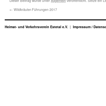
Dieser Beitrag wurde unter
Allgemein
veröffentlicht. Setze ein 
←
Wildkräuter-Führungen 2017
Heimat- und Verkehrsverein Estetal e.V.
Impressum / Datens