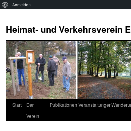
Über
Anmelden
WordPress
Zum
Inhalt
Heimat- und Verkehrsverein Es
springen
Start
Der
Publikationen
Veranstaltungen
Wanderu
Verein