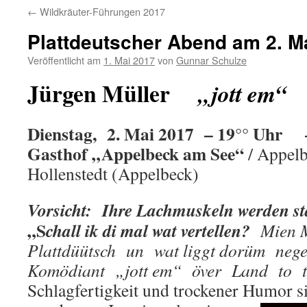
←
Wildkräuter-Führungen 2017
Plattdeutscher Abend am 2. M
Veröffentlicht am
1. Mai 2017
von
Gunnar Schulze
Jürgen Müller
„
jott em“
Dienstag, 2. Mai 2017 – 19°° Uhr 
G
asthof „Appelbeck am See“
/ Appel
Hollenstedt (Appelbeck)
Vorsicht: Ihre Lachmuskeln werden sta
„S
chall ik di mal wat vertellen?
Mien M
Plattdüütsch un wat liggt dorüm
nege
Komödiant „jott em“ över Land to t
Schlagfertigkeit und trockener Humor s