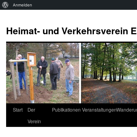
Über
Anmelden
WordPress
Zum
Inhalt
Heimat- und Verkehrsverein Es
springen
Start
Der
Publikationen
Veranstaltungen
Wanderu
Verein