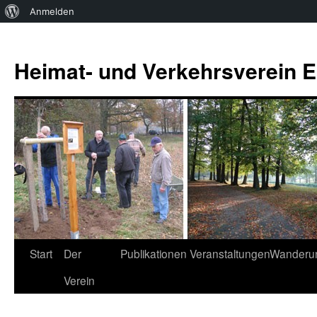
Über
Anmelden
WordPress
Zum
Inhalt
Heimat- und Verkehrsverein Es
springen
Start
Der
Publikationen
Veranstaltungen
Wanderu
Verein