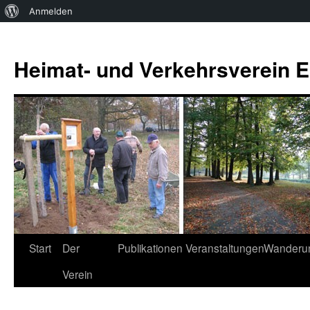
Über
Anmelden
WordPress
Zum
Inhalt
Heimat- und Verkehrsverein Es
springen
Start
Der
Publikationen
Veranstaltungen
Wanderu
Verein