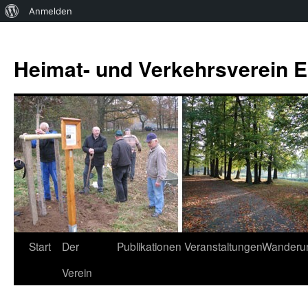
Über
Anmelden
WordPress
Zum
Inhalt
Heimat- und Verkehrsverein Es
springen
Start
Der
Publikationen
Veranstaltungen
Wanderu
Verein