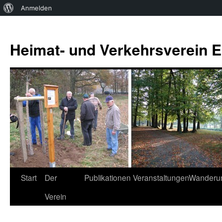
Über
Anmelden
WordPress
Zum
Inhalt
Heimat- und Verkehrsverein Es
springen
Start
Der
Publikationen
Veranstaltungen
Wanderu
Verein