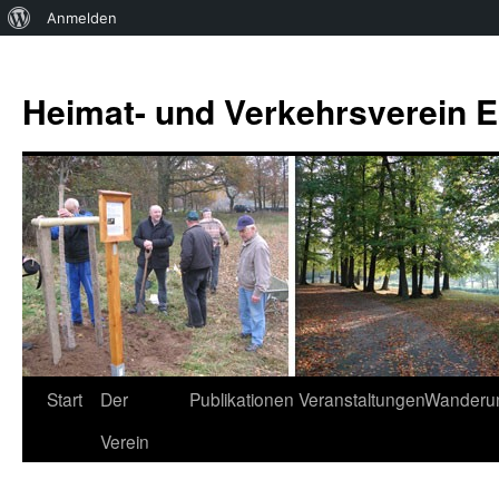
Über
Anmelden
WordPress
Zum
Inhalt
Heimat- und Verkehrsverein Es
springen
Start
Der
Publikationen
Veranstaltungen
Wanderu
Verein