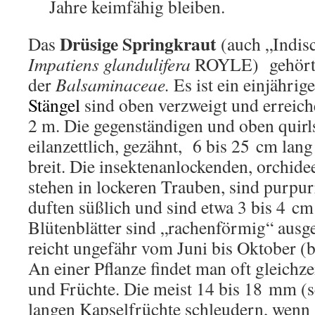
Jahre keimfähig bleiben.
Drüsige Springkraut
Das
(auch „Indisc
Impatiens glandulifera
ROYLE) gehört z
der
Balsaminaceae.
Es ist ein einjährig
Stängel
sind oben verzweigt und erreic
2 m. Die gegenständigen und oben quirls
eilanzettlich, gezähnt, 6 bis 25 cm la
breit. Die insektenanlockenden, orchid
stehen in lockeren Trauben, sind purpur
duften süßlich und sind etwa 3 bis 4 cm 
Blütenblätter sind „rachenförmig“ ausge
reicht ungefähr vom Juni bis Oktober (b
An einer Pflanze findet man oft gleichz
und Früchte. Die meist 14 bis 18 mm (
langen Kapselfrüchte schleudern, wenn si