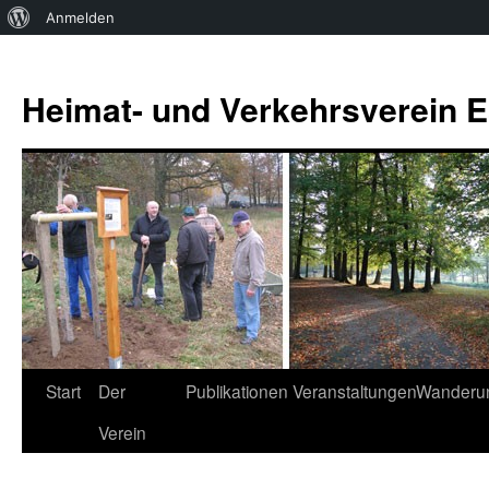
Über
Anmelden
WordPress
Zum
Inhalt
Heimat- und Verkehrsverein Es
springen
Start
Der
Publikationen
Veranstaltungen
Wanderu
Verein