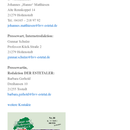
Johannes „Hanno“ Matthiesen
Alte Rennkoppel 14
21279 Hollenstedt
Tel.: 04165 – 218 97 92
johannes.matthiesen@hvv-estetal.de
Pressewart, Internetredaktion:
Gunnar Schulze
Professor-Kück-Straße 2
21279 Hollenstedt
gunnar.schulze@hvv-estetal.de
Pressewartin,
Redaktion DER ESTETALER:
Barbara Gerhold
Dreihausen 10
21255 Tostedt
barbara.gerhold@hvv-estetal.de
weitere Kontakte