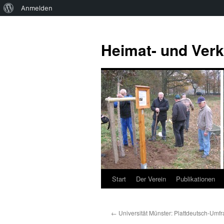
Über
Anmelden
WordPress
Zum
Inhalt
Heimat- und Verk
springen
Start
Der Verein
Publikationen
←
Universität Münster: Plattdeutsch-Umf