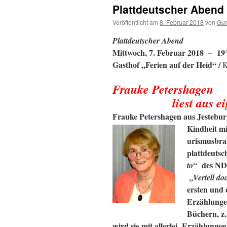
Plattdeutscher Abend
Veröffentlicht am
8. Februar 2018
von
Gun
Plattdeutscher Abend
Mittwoch, 7. Februar 2018 – 1
Gasthof „Ferien auf der Heid“ /
K
Frauke Petershagen
liest aus 
Frauke Petershagen aus Jestebur
Kindheit mi
urismusbran
plattdeuts
des NDR
to“
„Vertell do
ersten und 
Erzählunge
Büchern, z.
wird sie mit allerlei Erzählunge