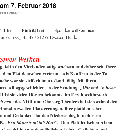
 am 7. Februar 2018
nar Schulze
9°° Uhr Eintritt frei
– Spenden willkommen
arlsteinweg 45-47 / 21279 Eversen-Heide
eigenen Werken
g ist in den Vierlanden aufgewachsen und daher seit ihrer
t dem Plattdeutschen vertraut. Als Kauffrau in
der To
che war sie vielfach im Ausland tätig. Mit ihren
chen Alltagsgeschichten in der Sendung
„Hör mol ´n beten
 ist sie vielen Hörern bekannt. Im Erzählwettbewerb
des NDR und Ohnsorg Theaters hat sie zweimal den
ch mal“
einmal n zweiten Platz errungen. Ihre plattdeutschen
n und Gedanken fanden Niederschlag in mehreren
B. „
Den Plattdeutschen Abend
Een Sünnstrohl in’t Hart“.
n, Geschichten aus dem täglichen Leben, Gedichten und