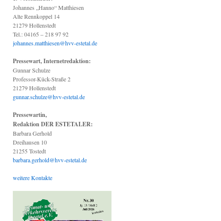
Johannes „Hanno“ Matthiesen
Alte Rennkoppel 14
21279 Hollenstedt
Tel.: 04165 – 218 97 92
johannes.matthiesen@hvv-estetal.de
Pressewart, Internetredaktion:
Gunnar Schulze
Professor-Kück-Straße 2
21279 Hollenstedt
gunnar.schulze@hvv-estetal.de
Pressewartin,
Redaktion DER ESTETALER:
Barbara Gerhold
Dreihausen 10
21255 Tostedt
barbara.gerhold@hvv-estetal.de
weitere Kontakte