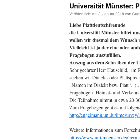
Universität Münster: 
Veröffentlicht am
8. Januar 2018
von
Gun
Liebe Plattde
die Universität Münster bittet un
wollen wir diesmal dem Wunsch
Vielleicht ist ja der eine oder an
Fragebogen auszufüllen.
Auszug aus dem Schreiben der Un
Sehr geehrter Herr Hauschild, im
suchen wir Dialekt- oder Plattspr
„Namen im Dialekt bzw. Platt“. (
Fragebogen Heimat- und Verkehrsvere
Die Teilnahme nimmt in etwa 20-3
Zum Fragebogen geht es mit folge
http://engelmann.uni.lu/limesurve
Weitere Informationen zum Forschun
https://www.uni-muenster.de/Germa