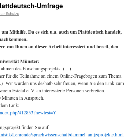
Plattdeutsch-Umfrage
nar Schulze
utschfreunde
s um Mithilfe. Da es sich u.a. auch um Plattdeutsch handelt,
 nachkommen.
dere von Ihnen an dieser Arbeit interessiert und bereit, den
iversität Münster:
 Rahmen des Forschungsprojekts (…)
echer für die Teilnahme an einem Online-Fragebogen zum Thema
…) Wir würden uns deshalb sehr freuen, wenn Sie den Link zum
in Estetal e. V. an interessierte Personen verbreiten.
0 Minuten in Anspruch.
ndem Link:
y/index.php/412853?newtest=Y
gsprojekt finden Sie auf
nistik/Lehrende/sprachwissenschaft/dammel_antje/projekte.html